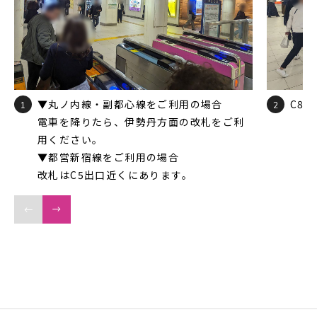
▼丸ノ内線・副都心線をご利用の場合
C8
1
2
電車を降りたら、伊勢丹方面の改札をご利
用ください。
▼都営新宿線をご利用の場合
改札はC5出口近くにあります。