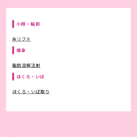
ドクター紹介
料金表
症例写真
お知らせ
よくある質問
アクセス
小顔・輪郭
キャンペーン情報
取り扱いコスメ
初めての方へ
採用情報
糸リフト
痩身
脂肪溶解注射
LINE予約
ほくろ・いぼ
ほくろ・いぼ取り