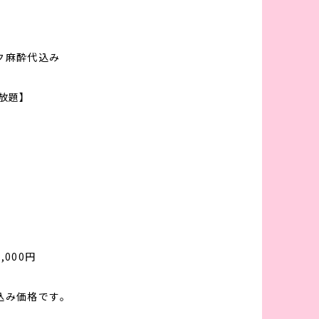
紹介
ドクター紹介
料金表
症例写真
お知らせ
ンペーン情報
取り扱いコスメ
初めての方へ
採用情報
ク麻酔代込み
放題】
000円
込み価格です。