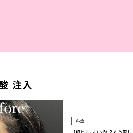
美容皮膚科
酸 注入
美容外科
料金
【額ヒアルロン酸 入れ放題】