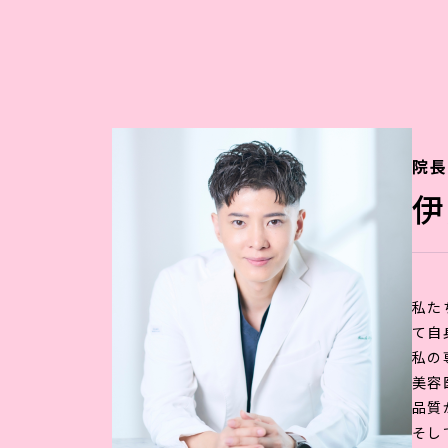
院長
伊
私た
て自
私の
美容
品質
そし