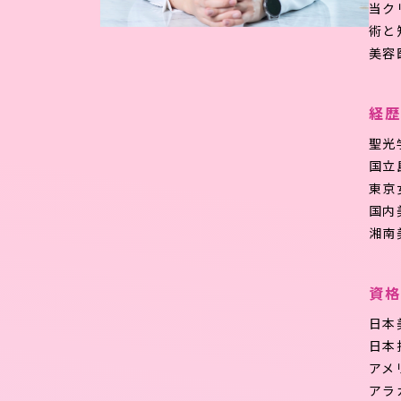
当ク
術と
美容
経歴
聖光
国立
東京
国内
湘南
資格
日本
日本
アメ
アラ