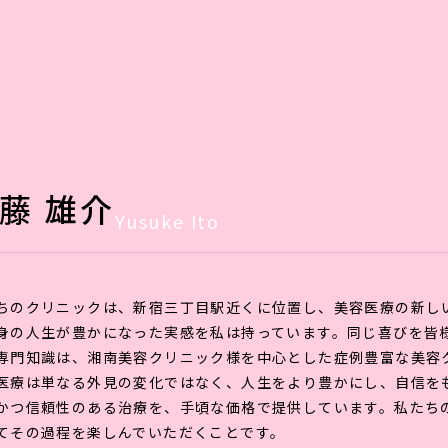
ホーム
クリニック
よくある質問
アクセス
キャ
藤 雄介
Yusuke Ito
ちのクリニックは、新宿三丁目駅近くに位置し、美容医療の新し
身の人生が豊かになった実感を私は持っています。同じ喜びを皆
専門知識は、湘南美容クリニック様を中心とした症例豊富な美容
医療は単なる外見の変化ではなく、人生をより豊かにし、自信をもたらす
かつ信頼性のある治療を、手頃な価格で提供しています。私たち
てその過程を楽しんでいただくことです。