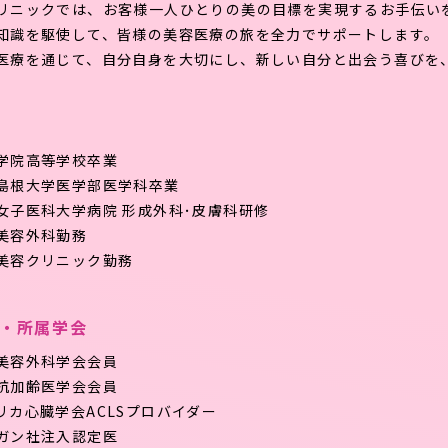
リニックでは、お客様一人ひとりの美の目標を実現するお手伝い
知識を駆使して、皆様の美容医療の旅を全力でサポートします。
医療を通じて、自分自身を大切にし、新しい自分と出会う喜びを、Cre
学院高等学校卒業
島根大学医学部医学科卒業
女子医科大学病院 形成外科･皮膚科研修
美容外科勤務
美容クリニック勤務
・所属学会
美容外科学会会員
抗加齢医学会会員
リカ心臓学会ACLSプロバイダー
ガン社注入認定医