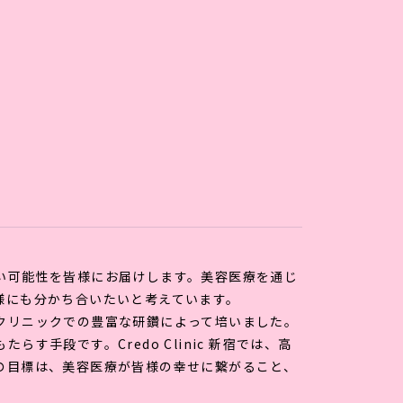
紹介
ドクター紹介
料金表
症例写真
お知らせ
ンペーン情報
取り扱いコスメ
初めての方へ
採用情報
い可能性を皆様にお届けします。美容医療を通じ
様にも分かち合いたいと考えています。
クリニックでの豊富な研鑽によって培いました。
手段です。Credo Clinic 新宿では、高
の目標は、美容医療が皆様の幸せに繋がること、