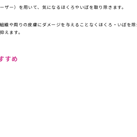
ホーム
クリニック
レーザー）を用いて、気になるほくろやいぼを取り除きます。
よくある質問
アクセス
キャ
い組織や周りの皮膚にダメージを与えることなくほくろ・いぼを
抑えます。
すすめ
で