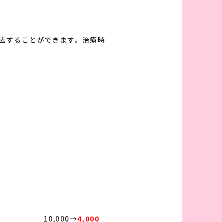
紹介
ドクター紹介
料金表
症例写真
お知らせ
ンペーン情報
取り扱いコスメ
初めての方へ
採用情報
除去することができます。治療時
10,000→
4,000