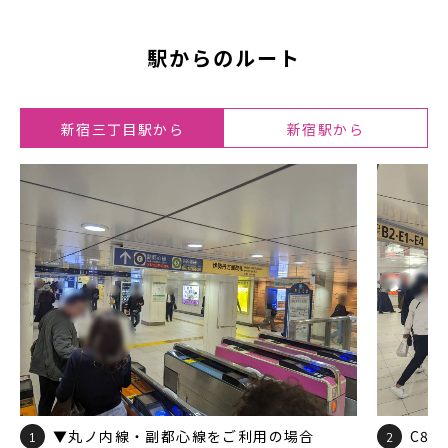
駅からのルート
新宿三丁目駅から
新宿駅から
▼丸ノ内線・副都心線をご利用の場合
C8
1
2