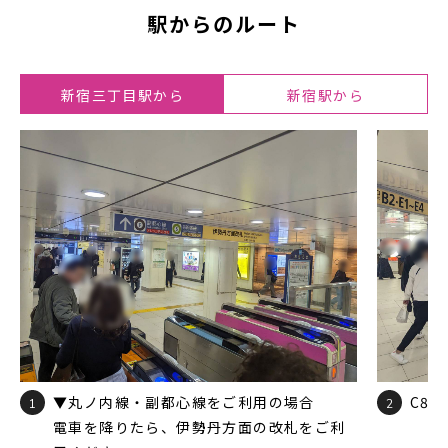
駅からのルート
新宿三丁目駅から
新宿駅から
▼丸ノ内線・副都心線をご利用の場合
C8
1
2
電車を降りたら、伊勢丹方面の改札をご利